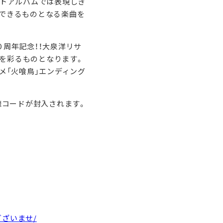
ストアルバムでは表現しき
できるものとなる楽曲を
０周年記念！！大泉洋リサ
IVEを彩るものとなります。
アニメ「火喰鳥」エンディング
視聴コードが封入されます。
かございませ/