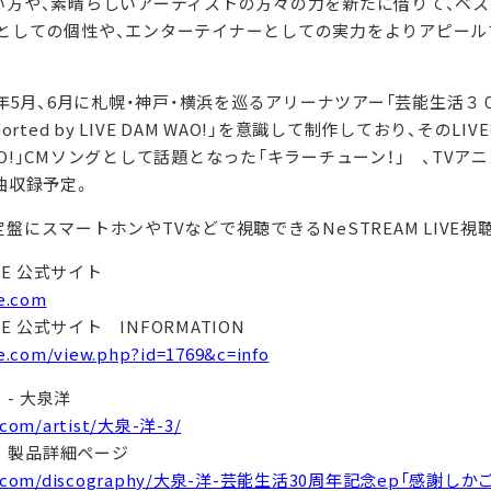
い方や、素晴らしいアーティストの方々の力を新たに借りて、ベ
としての個性や、エンターテイナーとしての実力をよりアピール
6年5月、6月に札幌・神戸・横浜を巡るアリーナツアー「芸能生活３
orted by LIVE DAM WAO!」を意識して制作しており、そのL
 WAO!」CMソングとして話題となった「キラーチューン！」 、TV
曲収録予定。
盤にスマートホンやTVなどで視聴できるNeSTREAM LIVE
 CUE 公式サイト
ue.com
 CUE 公式サイト INFORMATION
ue.com/view.php?id=1769&c=info
 - 大泉洋
.com/artist/大泉-洋-3/
ト 製品詳細ページ
etch.com/discography/大泉-洋-芸能生活30周年記念ep「感謝し