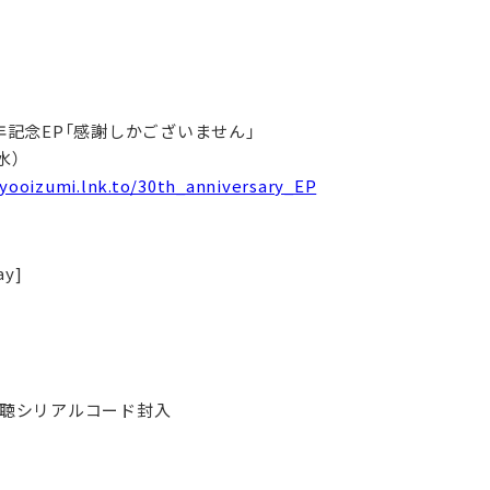
周年記念EP「感謝しかございません」
水）
/yooizumi.lnk.to/30th_anniversary_EP
y]
E」視聴シリアルコード封入