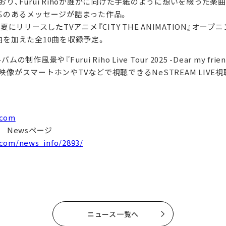
り、Furui Rihoが誰かに向けた手紙のように想いを綴った楽
芯のあるメッセージが詰まった作品。
にリリースしたTVアニメ『CITY THE ANIMATION』オープニ
曲を加えた全10曲を収録予定。
作風景や『Furui Riho Live Tour 2025 -Dear my fr
像がスマートホンやTVなどで視聴できるNeSTREAM LIVE
.com
ト Newsページ
.com/news_info/2893/
ニュース一覧へ