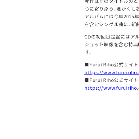
今作はそのタイトルのとお
心に寄り添う、温かくも
アルバムには今年2025年夏
を含むシングル曲に、新
CDの初回限定盤にはアルバムの制
ショット映像を含む特典映
す。
■Furui Riho公式サイト
https://www.furuiriho
■Furui Riho公式サイ
https://www.furuiriho