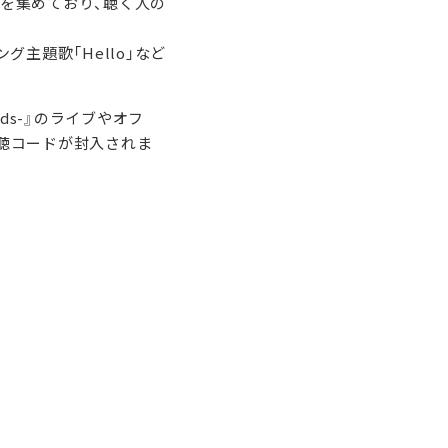
曲を集めており、聴く人の
ング主題歌「Hello」など
iends-』のライブやオフ
視聴コードが封入されま