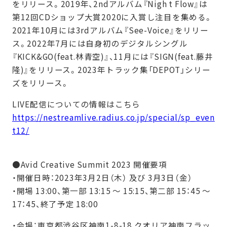
をリリース。2019年、2ndアルバム『Nigh t Flow』は
第12回CDショップ⼤賞2020に⼊賞し注⽬を集める。
2021年10⽉には3rdアルバム『See-Voice』をリリー
ス。2022年7⽉には⾃⾝初のデジタルシングル
『KICK&GO(feat.林⻘空)』、11⽉には『SIGN(feat.藤井
隆)』をリリース。2023年トラック集「DEPOT」シリー
ズをリリース。
LIVE配信についての情報はこちら
https://nestreamlive.radius.co.jp/special/sp_even
t12/
●Avid Creative Summit 2023 開催要項
・開催日時：2023年3月2日（木） 及び 3月3日（金）
・開場 13:00、第一部 13:15 〜 15:15、第二部 15：45 〜
17：45、終了予定 18:00
・会場：東京都渋谷区神南1-8-18 クオリア神南フラッ