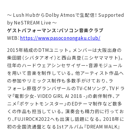
〜 Lush HubからDolby Atmosで生配信！ Supported
by NeSTREAM Live 〜
ゲストパフォーマンス：パソコン音楽クラブ
WEB：
https://www.pasoconongaku.club/
2015年結成のDTMユニット。メンバーは⼤阪出⾝の
柴⽥碧（シバタアオイ）と⻄⼭真登（ニシヤママサト)。
往年のハードウェアシンセサイザー・⾳源モジュール
を⽤いて⾳楽を制作している。他アーティスト作品へ
の参加やリミックス制作も多数⼿がけており、ラ
フォーレ原宿グランバザールのTV-CMソング、TVドラ
マ「電影少⼥- VIDEO GIRL AI 2018 -」の劇伴制作、ア
ニメ「ポケットモンスター」のEDテーマ制作など数多
くの作品も担当している。演奏会も精⼒的に⾏ってお
り、FUJIROCK2022へも出演し話題になる。2018年に
初の全国流通盤となる1stアルバム『DREAM WALK』